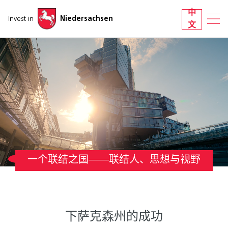
跳过导航
中
Invest in
Niedersachsen
文
一个联结之国——联结人、思想与视野
下萨克森州的成功