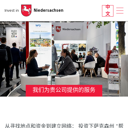
跳过导航
中
Invest in
Niedersachsen
文
我们为贵公司提供的服务
从寻找地点和资金到建立网络： 投资下萨克森州 "帮