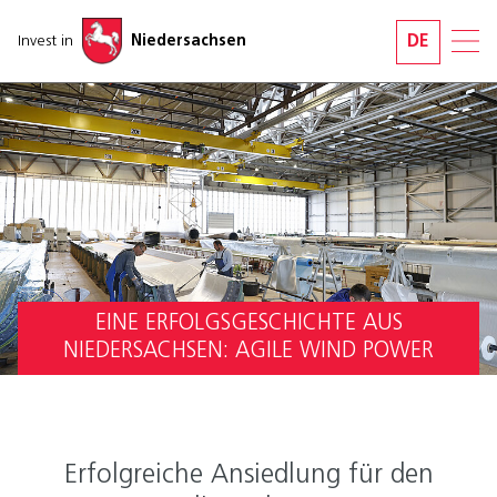
Navigation überspringen
Invest in
Niedersachsen
DE
EINE ERFOLGSGESCHICHTE AUS
NIEDERSACHSEN: AGILE WIND POWER
Erfolgreiche Ansiedlung für den