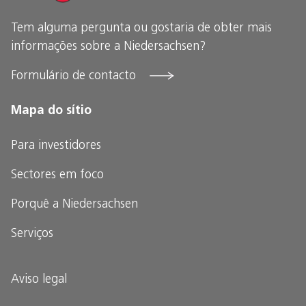
Tem alguma pergunta ou gostaria de obter mais
informações sobre a Niedersachsen?
Formulário de contacto
Mapa do sítio
Para investidores
Sectores em foco
Porquê a Niedersachsen
Serviços
O SEU CONTACTO PESSOAL
Invest in Niedersachsen
Aviso legal
Ministério dos Assuntos Económicos, Transportes, Construção e