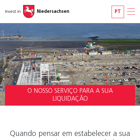
Saltar navegação
Invest in
Niedersachsen
PT
O NOSSO SERVIÇO PARA A SUA
LIQUIDAÇÃO
Quando pensar em estabelecer a sua